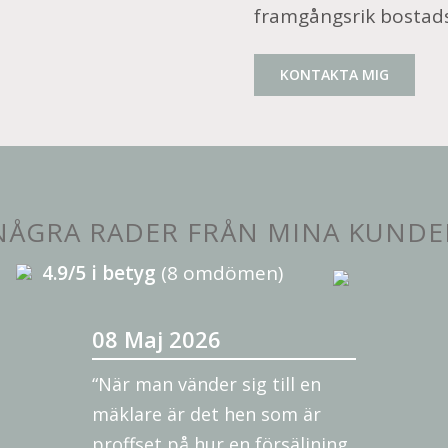
framgångsrik bostads
KONTAKTA MIG
NÅGRA RADER FRÅN MINA KUNDE
4.9/5 i betyg
(8 omdömen)
08 Maj 2026
“När man vänder sig till en
mäklare är det hen som är
proffset på hur en försäljning