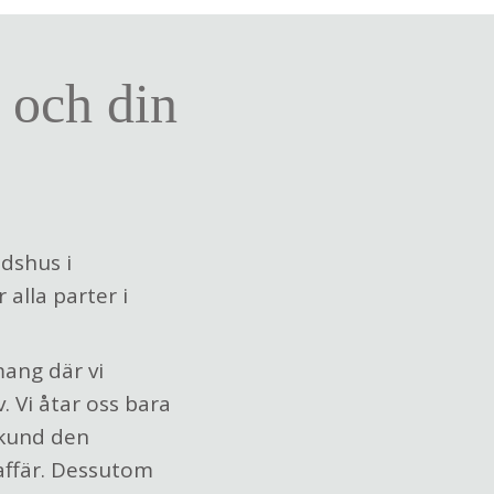
 och din
idshus i
 alla parter i
mang där vi
 Vi åtar oss bara
 kund den
affär. Dessutom