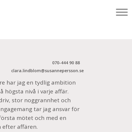
070-444 90 88
clara.lindblom@susannepersson.se
e har jag en tydlig ambition
å högsta nivå i varje affär.
riv, stor noggrannhet och
ngagemang tar jag ansvar för
 första mötet och med en
 efter affären.