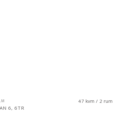
47 kvm / 2 rum
LM
N 6, 6TR