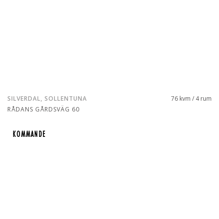
SILVERDAL, SOLLENTUNA
76 kvm / 4 rum
RÅDANS GÅRDSVÄG 60
KOMMANDE
KOMMANDE