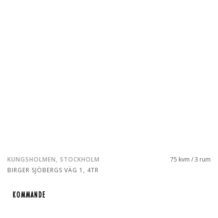
KUNGSHOLMEN, STOCKHOLM
75 kvm / 3 rum
BIRGER SJÖBERGS VÄG 1, 4TR
KOMMANDE
KOMMANDE