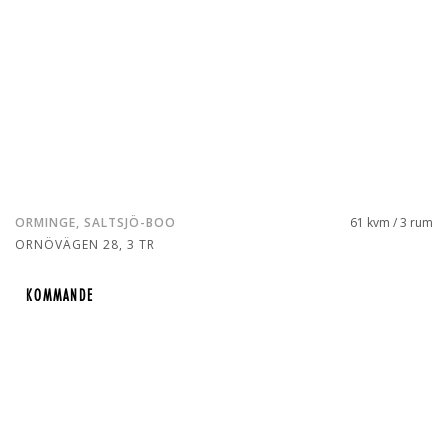
ORMINGE, SALTSJÖ-BOO
61 kvm / 3 rum
ORNÖVÄGEN 28, 3 TR
KOMMANDE
KOMMANDE