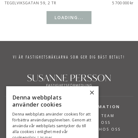
TEGELVIKSGATAN 59, 2 TR
5 700 000 kr
LOADING...
VI ÄR FASTIGHETSMÄKLARNA SOM GER DIG BÄST BETALT!
×
Denna webbplats
använder cookies
TJÄNSTER
INFORMATION
Denna webbplats använder cookies för att
BOSTÄDER TILL SALU
VÅRT TEAM
förbättra användarupplevelsen. Genom att
SÄLJA BOSTAD
OM OSS
använda vår webbplats samtycker du till
VÄRDERA BOSTAD
JOBBA HOS OSS
alla cookies i enlighet med vår
cookiepolicy.
Läs mer