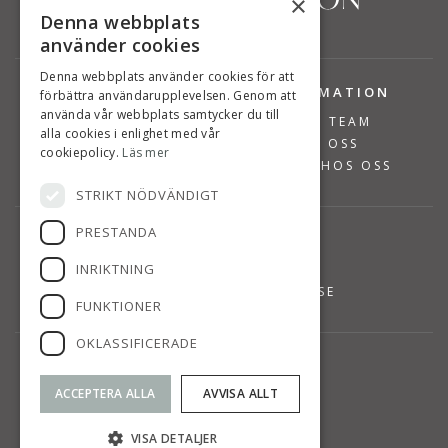
×
Denna webbplats
använder cookies
Denna webbplats använder cookies för att
TJÄNSTER
INFORMATION
förbättra användarupplevelsen. Genom att
använda vår webbplats samtycker du till
BOSTÄDER TILL SALU
VÅRT TEAM
alla cookies i enlighet med vår
SÄLJA BOSTAD
OM OSS
cookiepolicy.
Läs mer
VÄRDERA BOSTAD
JOBBA HOS OSS
STRIKT NÖDVÄNDIGT
PRESTANDA
KONTAKT
INRIKTNING
08-768 14 48
INFO@SUSANNEPERSSON.SE
FUNKTIONER
OKLASSIFICERADE
HITTA TILL OSS
SVÄRDVÄGEN 7
ACCEPTERA ALLA
AVVISA ALLT
DANDERYD
KARTA
VISA DETALJER