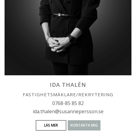
IDA THALÉN
FASTIGHETSMÄKLARE/REKRYTERING
0768-85 85 82
ida.thalen@susannepersson.se
LÄS MER
KONTAKTA MIG