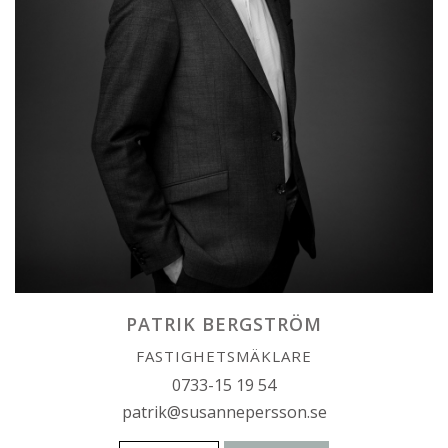
PATRIK BERGSTRÖM
FASTIGHETSMÄKLARE
0733-15 19 54
patrik@susannepersson.se