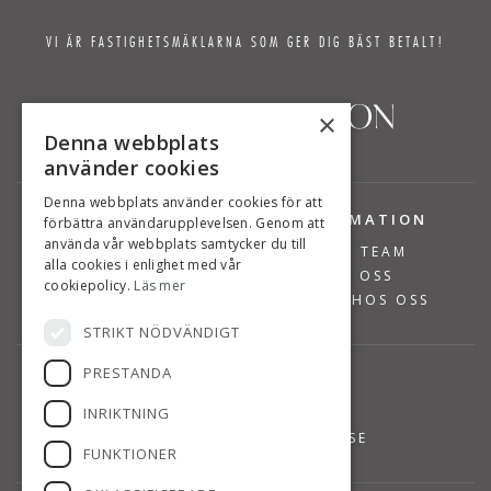
VI ÄR FASTIGHETSMÄKLARNA SOM GER DIG BÄST BETALT!
×
Denna webbplats
använder cookies
Denna webbplats använder cookies för att
TJÄNSTER
INFORMATION
förbättra användarupplevelsen. Genom att
använda vår webbplats samtycker du till
BOSTÄDER TILL SALU
VÅRT TEAM
alla cookies i enlighet med vår
SÄLJA BOSTAD
OM OSS
cookiepolicy.
Läs mer
VÄRDERA BOSTAD
JOBBA HOS OSS
STRIKT NÖDVÄNDIGT
PRESTANDA
KONTAKT
INRIKTNING
08-768 14 48
INFO@SUSANNEPERSSON.SE
FUNKTIONER