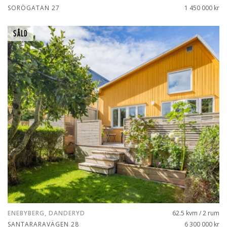
SORÖGATAN 27
1 450 000 kr
SÅLD
ENEBYBERG, DANDERYD
62.5 kvm / 2 rum
SANTARARAVÄGEN 28
6 300 000 kr