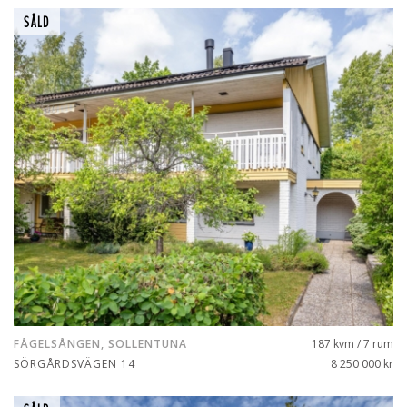
SÅLD
FÅGELSÅNGEN, SOLLENTUNA
187 kvm / 7 rum
SÖRGÅRDSVÄGEN 14
8 250 000 kr