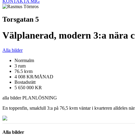
KONTAKTA MIG
Torsgatan 5
Välplanerad, modern 3:a nära c
Alla bilder
Norrmalm
3 rum
76.5 kvm
4 008 KR/MÅNAD
Bostadsrätt
5 650 000 KR
alla bilder
PLANLÖSNING
En toppenfin, smakfull 3:a på 76,5 kvm väntar i kvarteren alldeles nä
Alla bilder