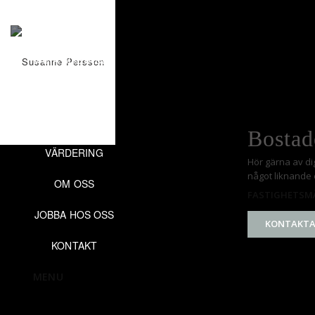
HEM
VÅRA BOSTÄDER
VÅRT TEAM
KÖPA & SÄLJA
Bostad
VÄRDERING
Hör gärna av di
något liknande e
OM OSS
FASTIGHETSM
JOBBA HOS OSS
KONTAKTA
KONTAKT
MENU