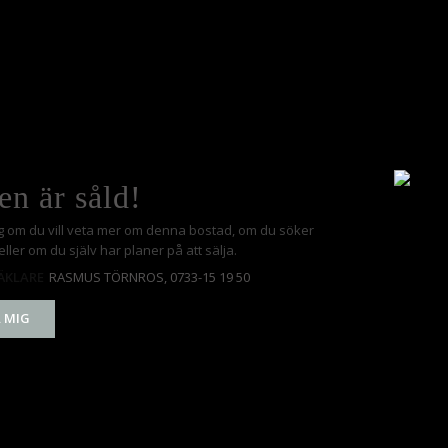
en är såld!
g om du vill veta mer om denna bostad, om du söker
ller om du själv har planer på att sälja.
RASMUS TÖRNROS
, 0733-15 19 50
ÄKLARE
 MIG