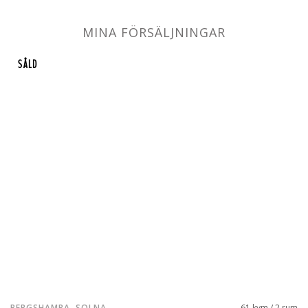
MINA FÖRSÄLJNINGAR
SÅLD
BERGSHAMRA, SOLNA
61 kvm / 2 rum