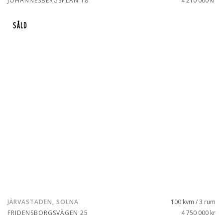
JOHANNESBERGSPLAN 18
4 210 000 kr
SÅLD
JÄRVASTADEN, SOLNA
100 kvm / 3 rum
FRIDENSBORGSVÄGEN 25
4 750 000 kr