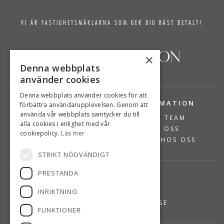
VI ÄR FASTIGHETSMÄKLARNA SOM GER DIG BÄST BETALT!
×
Denna webbplats
använder cookies
Denna webbplats använder cookies för att
TJÄNSTER
INFORMATION
förbättra användarupplevelsen. Genom att
använda vår webbplats samtycker du till
BOSTÄDER TILL SALU
VÅRT TEAM
alla cookies i enlighet med vår
SÄLJA BOSTAD
OM OSS
cookiepolicy.
Läs mer
VÄRDERA BOSTAD
JOBBA HOS OSS
STRIKT NÖDVÄNDIGT
PRESTANDA
KONTAKT
INRIKTNING
08-768 14 48
INFO@SUSANNEPERSSON.SE
FUNKTIONER