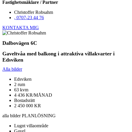
Fastighetsmäklare / Partner
Christoffer Robsahm
, 0707-23 44 76
KONTAKTA MIG
Dalbovägen 6C
Gaveltvåa med balkong i attraktiva villakvarter i
Edsviken
Alla bilder
Edsviken
2 rum
63 kvm
4 436 KR/MÅNAD
Bostadsrätt
2 450 000 KR
alla bilder
PLANLÖSNING
Lugnt villaområde
Gavel