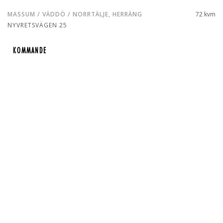
MASSUM / VÄDDÖ / NORRTÄLJE, HERRÄNG
72 kvm
NYVRETSVÄGEN 25
KOMMANDE
KOMMANDE