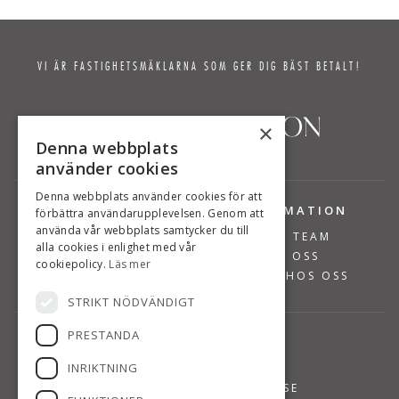
VI ÄR FASTIGHETSMÄKLARNA SOM GER DIG BÄST BETALT!
×
Denna webbplats
använder cookies
Denna webbplats använder cookies för att
TJÄNSTER
INFORMATION
förbättra användarupplevelsen. Genom att
använda vår webbplats samtycker du till
BOSTÄDER TILL SALU
VÅRT TEAM
alla cookies i enlighet med vår
SÄLJA BOSTAD
OM OSS
cookiepolicy.
Läs mer
VÄRDERA BOSTAD
JOBBA HOS OSS
STRIKT NÖDVÄNDIGT
PRESTANDA
KONTAKT
INRIKTNING
08-768 14 48
INFO@SUSANNEPERSSON.SE