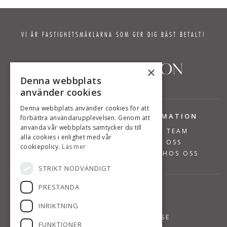
VI ÄR FASTIGHETSMÄKLARNA SOM GER DIG BÄST BETALT!
×
Denna webbplats
använder cookies
Denna webbplats använder cookies för att
TJÄNSTER
INFORMATION
förbättra användarupplevelsen. Genom att
använda vår webbplats samtycker du till
BOSTÄDER TILL SALU
VÅRT TEAM
alla cookies i enlighet med vår
SÄLJA BOSTAD
OM OSS
cookiepolicy.
Läs mer
VÄRDERA BOSTAD
JOBBA HOS OSS
STRIKT NÖDVÄNDIGT
PRESTANDA
KONTAKT
INRIKTNING
08-768 14 48
INFO@SUSANNEPERSSON.SE
FUNKTIONER