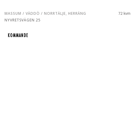
MASSUM / VÄDDÖ / NORRTÄLJE, HERRÄNG
72 kvm
NYVRETSVÄGEN 25
KOMMANDE
KOMMANDE