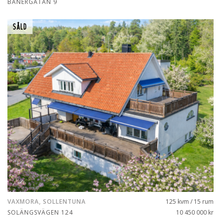
BANÉRGATAN 9
SÅLD
VAXMORA, SOLLENTUNA
125 kvm / 15 rum
SOLÄNGSVÄGEN 124
10 450 000 kr