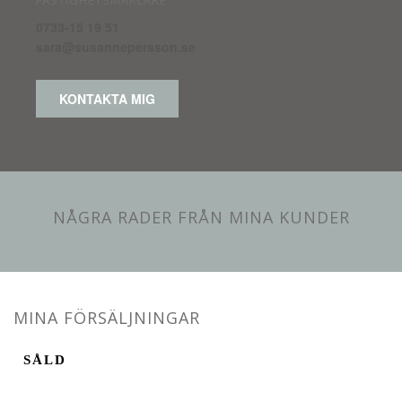
FASTIGHETSMÄKLARE
0733-15 19 51
sara@susannepersson.se
KONTAKTA MIG
NÅGRA RADER FRÅN MINA KUNDER
MINA FÖRSÄLJNINGAR
SÅLD