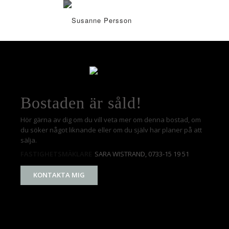
Bostaden är såld!
Hör gärna av dig om du vill veta mer om denna bostad, om
du söker något liknande eller om du själv har planer på att
sälja.
SARA WISTRAND
, 0733-15 19 51
FASTIGHETSMÄKLARE
KONTAKTA MIG