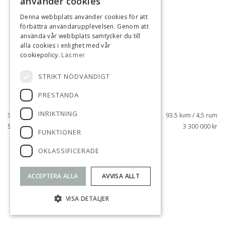
använder cookies
Denna webbplats använder cookies för att
förbättra användarupplevelsen. Genom att
använda vår webbplats samtycker du till
alla cookies i enlighet med vår
cookiepolicy.
Läs mer
STRIKT NÖDVÄNDIGT
PRESTANDA
INRIKTNING
SILVERDAL, SOLLENTUNA
93.5 kvm / 4,5 rum
SILVERDALSVÄGEN 37
3 300 000 kr
FUNKTIONER
OKLASSIFICERADE
SÅLD
ACCEPTERA ALLA
AVVISA ALLT
VISA DETALJER