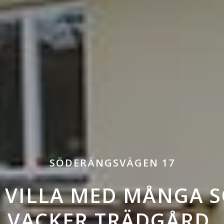
SÖDERÄNGSVÄGEN 17
 VILLA MED MÅNGA 
VACKER TRÄDGÅRD.