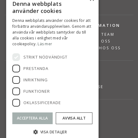
Denna webbplats
använder cookies
Denna webbplats använder cookies för att
TJÄNSTER
INFORMATION
förbättra användarupplevelsen. Genom att
använda vår webbplats samtycker du till
BOSTÄDER TILL SALU
VÅRT TEAM
alla cookies i enlighet med vår
SÄLJA BOSTAD
OM OSS
cookiepolicy.
Läs mer
VÄRDERA BOSTAD
JOBBA HOS OSS
STRIKT NÖDVÄNDIGT
PRESTANDA
KONTAKT
INRIKTNING
08-768 14 48
INFO@SUSANNEPERSSON.SE
FUNKTIONER
OKLASSIFICERADE
HITTA TILL OSS
SVÄRDVÄGEN 7
ACCEPTERA ALLA
AVVISA ALLT
DANDERYD
KARTA
VISA DETALJER