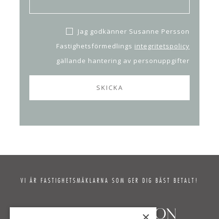
Jag godkänner Susanne Persson
Fastighetsförmedlings
integritetspolicy
gällande hantering av personuppgifter
VI ÄR FASTIGHETSMÄKLARNA SOM GER DIG BÄST BETALT!
×