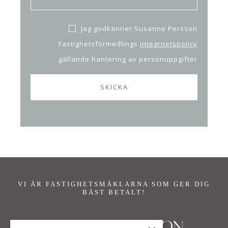
Jag godkänner Susanne Persson
Fastighetsförmedlings
integritetspolicy
gällande hantering av personuppgifter
VI ÄR FASTIGHETSMÄKLARNA SOM GER DIG
BÄST BETALT!