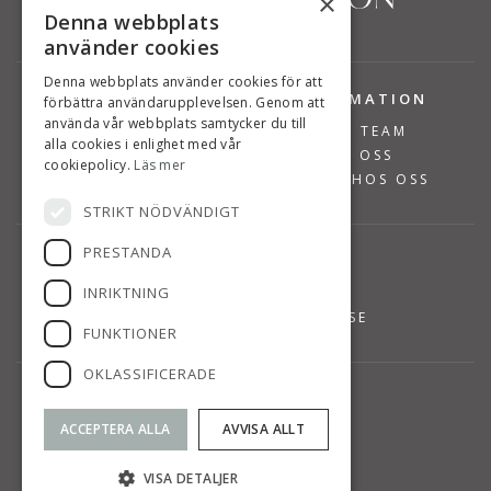
×
Denna webbplats
använder cookies
Denna webbplats använder cookies för att
TJÄNSTER
INFORMATION
förbättra användarupplevelsen. Genom att
använda vår webbplats samtycker du till
BOSTÄDER TILL SALU
VÅRT TEAM
alla cookies i enlighet med vår
SÄLJA BOSTAD
OM OSS
cookiepolicy.
Läs mer
VÄRDERA BOSTAD
JOBBA HOS OSS
STRIKT NÖDVÄNDIGT
PRESTANDA
KONTAKT
INRIKTNING
08-768 14 48
INFO@SUSANNEPERSSON.SE
FUNKTIONER
OKLASSIFICERADE
HITTA TILL OSS
SVÄRDVÄGEN 7
ACCEPTERA ALLA
AVVISA ALLT
DANDERYD
KARTA
VISA DETALJER