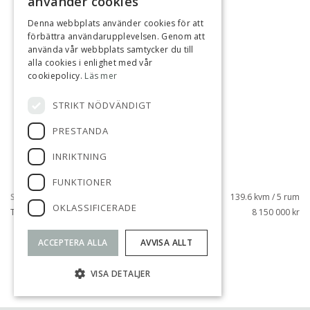
använder cookies
Denna webbplats använder cookies för att
förbättra användarupplevelsen. Genom att
använda vår webbplats samtycker du till
alla cookies i enlighet med vår
cookiepolicy.
Läs mer
STRIKT NÖDVÄNDIGT
PRESTANDA
INRIKTNING
FUNKTIONER
SILVERDAL, SOLLENTUNA
139.6 kvm / 5 rum
OKLASSIFICERADE
TED GÄRDESTADS PLATS 2
8 150 000 kr
ACCEPTERA ALLA
AVVISA ALLT
VISA FLER
VISA DETALJER