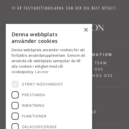
VI ÄR FASTIGHETSMÄKLARNA SOM GER DIG BÄST BETALT!
×
Denna webbplats
använder cookies
Denna webbplats använder cookies för att
TJÄNSTER
INFORMATION
förbättra användarupplevelsen. Genom att
använda vår webbplats samtycker du till
BOSTÄDER TILL SALU
VÅRT TEAM
alla cookies i enlighet med vår
SÄLJA BOSTAD
OM OSS
cookiepolicy.
Läs mer
VÄRDERA BOSTAD
JOBBA HOS OSS
STRIKT NÖDVÄNDIGT
PRESTANDA
KONTAKT
INRIKTNING
08-768 14 48
INFO@SUSANNEPERSSON.SE
FUNKTIONER
OKLASSIFICERADE