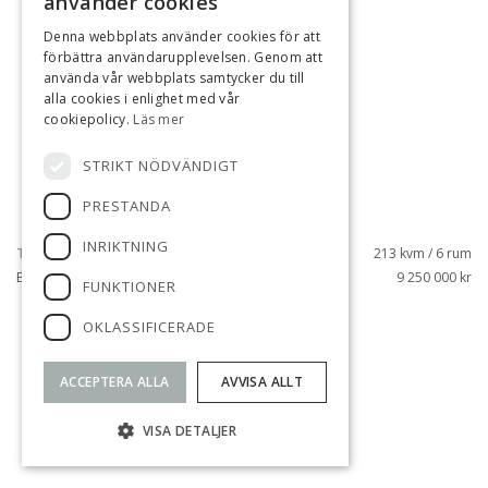
använder cookies
Denna webbplats använder cookies för att
förbättra användarupplevelsen. Genom att
använda vår webbplats samtycker du till
alla cookies i enlighet med vår
cookiepolicy.
Läs mer
STRIKT NÖDVÄNDIGT
PRESTANDA
INRIKTNING
TÄBY KYRKBY, TÄBY
213 kvm / 6 rum
BLENDAVÄGEN 20
9 250 000 kr
FUNKTIONER
OKLASSIFICERADE
SÅLD
ACCEPTERA ALLA
AVVISA ALLT
VISA DETALJER