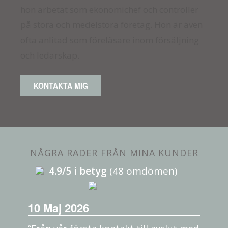
hon arbetat som ekonomichef och controller
på stora och medelstora företag. Hon är även
ofta anlitad som föreläsare inom försäljning
och ledarskap.
KONTAKTA MIG
NÅGRA RADER FRÅN MINA KUNDER
4.9/5 i betyg
(48 omdömen)
10 Maj 2026