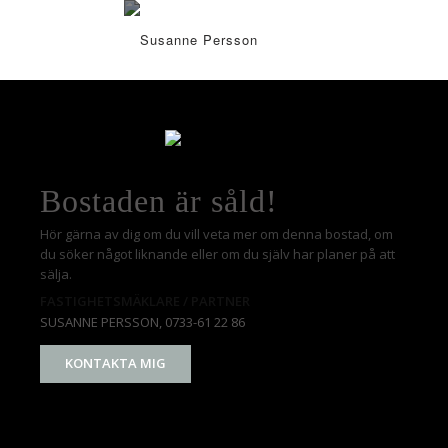
Bostaden är såld!
Hör gärna av dig om du vill veta mer om denna bostad, om
du söker något liknande eller om du själv har planer på att
sälja.
FASTIGHETSMÄKLARE / PARTNER
SUSANNE PERSSON
, 0733-61 22 86
KONTAKTA MIG