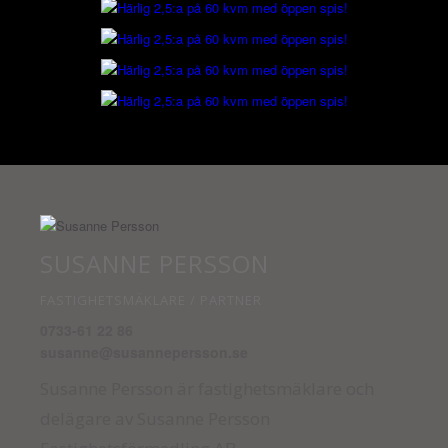
SUSANNE PERSSON
FASTIGHETSMÄKLARE / PARTNER
0733-61 22 86
susanne@susannepersson.se
Susanne Persson är fastighetsmäklare och
delägare av Susanne Persson