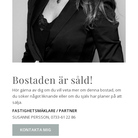
Bostaden är såld!
Hör gärna av dig om du vill veta mer om denna bostad, om
du söker något liknande eller om du själv har planer på att
sälja.
FASTIGHETSMÄKLARE / PARTNER
SUSANNE PERSSON
, 0733-61 22 86
KONTAKTA MIG