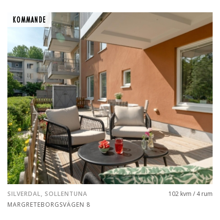
KOMMANDE
KOMMANDE
SILVERDAL, SOLLENTUNA
102 kvm / 4 rum
MARGRETEBORGSVÄGEN 8