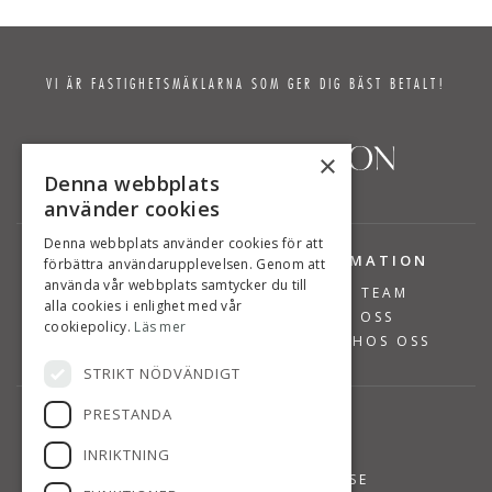
VI ÄR FASTIGHETSMÄKLARNA SOM GER DIG BÄST BETALT!
×
Denna webbplats
använder cookies
Denna webbplats använder cookies för att
TJÄNSTER
INFORMATION
förbättra användarupplevelsen. Genom att
använda vår webbplats samtycker du till
BOSTÄDER TILL SALU
VÅRT TEAM
alla cookies i enlighet med vår
SÄLJA BOSTAD
OM OSS
cookiepolicy.
Läs mer
VÄRDERA BOSTAD
JOBBA HOS OSS
STRIKT NÖDVÄNDIGT
PRESTANDA
KONTAKT
INRIKTNING
08-768 14 48
INFO@SUSANNEPERSSON.SE