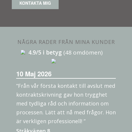
KONTAKTA MIG
NÅGRA RADER FRÅN MINA KUNDER
4.9/5 i betyg
(48 omdömen)
10 Maj 2026
“Från vår första kontakt till avslut med
kontraktskrivning gav hon trygghet
med tydliga råd och information om
processen. Lätt att nå med frågor. Hon
är verkligen professionell! ”
Stråkvägen 8