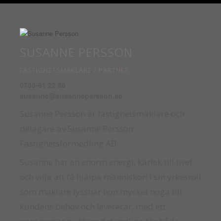
SUSANNE PERSSON
FASTIGHETSMÄKLARE / PARTNER
0733-61 22 86
susanne@susannepersson.se
Susanne Persson är fastighetsmäklare och
delägare av Susanne Persson
Fastighetsförmedling AB.
Susanne har en enorm energi, kärlek till livet
och vilja att få hjälpa människor! I sin yrkesroll
som mäklare lyssnar hon mycket noga till
kundens behov och levererar, med ett