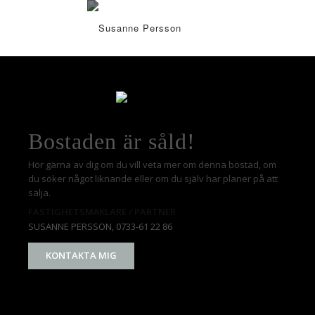
Bostaden är såld!
Hör gärna av dig om du vill veta mer om denna bostad, om
du söker något liknande eller om du själv har planer på att
sälja.
FASTIGHETSMÄKLARE / PARTNER
SUSANNE PERSSON
, 0733-61 22 86
KONTAKTA MIG