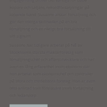
engagemang utöver det vanliga för både
köpare och säljare, rekordförsäljningar på
löpande band. Susanne älskar försäljning och
gör den viktiga skillnaden på en bra
försäljning och en riktigt bra försäljning till
sitt signum.
Susanne har tidigare arbetat på två av
Stockholms största mäklarföretag som
försäljningschef och affärsutvecklare och har
även en lång erfarenhet inom ekonomi där
hon arbetat som ekonomichef och controller
på stora och medelstora företag. Hon är även
ofta anlitad som föreläsare inom försäljning
och ledarskap.