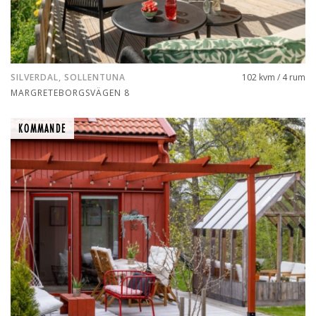
SILVERDAL, SOLLENTUNA
102 kvm / 4 rum
MARGRETEBORGSVÄGEN 8
KOMMANDE
KOMMANDE