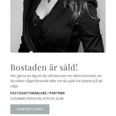
Bostaden är såld!
Hör gärna av dig om du vill veta mer om denna bostad, om
du söker något liknande eller om du själv har planer på att
sälja.
FASTIGHETSMÄKLARE / PARTNER
SUSANNE PERSSON
, 0733-61 22 86
KONTAKTA MIG