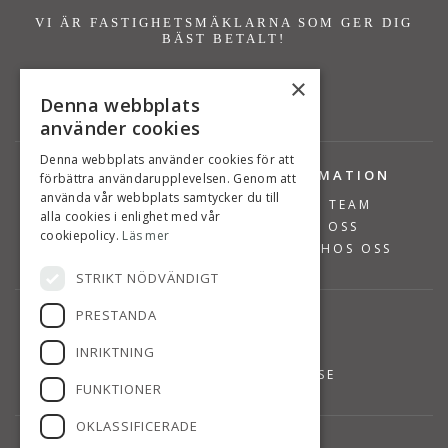
VI ÄR FASTIGHETSMÄKLARNA SOM GER DIG
BÄST BETALT!
×
Denna webbplats
använder cookies
Denna webbplats använder cookies för att
TJÄNSTER
INFORMATION
förbättra användarupplevelsen. Genom att
använda vår webbplats samtycker du till
BOSTÄDER TILL SALU
VÅRT TEAM
alla cookies i enlighet med vår
SÄLJA BOSTAD
OM OSS
cookiepolicy.
Läs mer
VÄRDERA BOSTAD
JOBBA HOS OSS
STRIKT NÖDVÄNDIGT
PRESTANDA
KONTAKT
INRIKTNING
08-768 14 48
INFO@SUSANNEPERSSON.SE
FUNKTIONER
OKLASSIFICERADE
HITTA TILL OSS