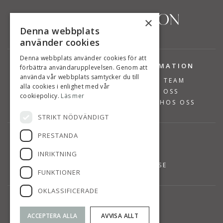
×
Denna webbplats
använder cookies
Denna webbplats använder cookies för att
TJÄNSTER
INFORMATION
förbättra användarupplevelsen. Genom att
använda vår webbplats samtycker du till
BOSTÄDER TILL SALU
VÅRT TEAM
alla cookies i enlighet med vår
SÄLJA BOSTAD
OM OSS
cookiepolicy.
Läs mer
VÄRDERA BOSTAD
JOBBA HOS OSS
STRIKT NÖDVÄNDIGT
PRESTANDA
KONTAKT
INRIKTNING
08-768 14 48
INFO@SUSANNEPERSSON.SE
FUNKTIONER
OKLASSIFICERADE
HITTA TILL OSS
SVÄRDVÄGEN 7
ACCEPTERA ALLA
AVVISA ALLT