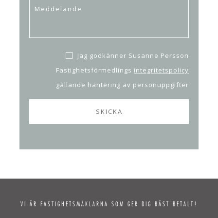
Jag godkänner Susanne Persson
Fastighetsförmedlings
integritetspolicy
gällande hantering av personuppgifter
VI ÄR FASTIGHETSMÄKLARNA SOM GER DIG BÄST BETALT!