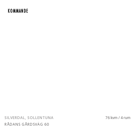
KOMMANDE
KOMMANDE
SILVERDAL, SOLLENTUNA
76 kvm / 4 rum
RÅDANS GÅRDSVÄG 60