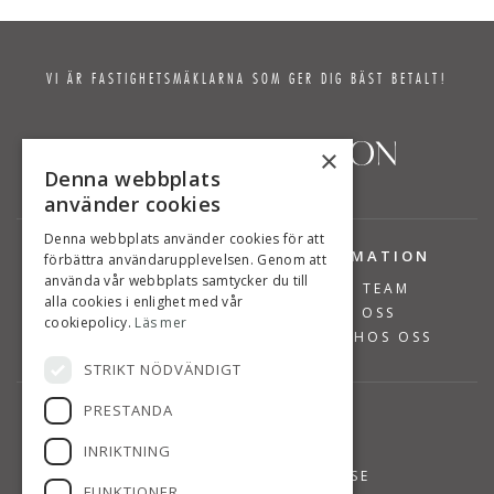
VI ÄR FASTIGHETSMÄKLARNA SOM GER DIG BÄST BETALT!
×
Denna webbplats
använder cookies
Denna webbplats använder cookies för att
TJÄNSTER
INFORMATION
förbättra användarupplevelsen. Genom att
använda vår webbplats samtycker du till
BOSTÄDER TILL SALU
VÅRT TEAM
alla cookies i enlighet med vår
SÄLJA BOSTAD
OM OSS
cookiepolicy.
Läs mer
VÄRDERA BOSTAD
JOBBA HOS OSS
STRIKT NÖDVÄNDIGT
PRESTANDA
KONTAKT
INRIKTNING
08-768 14 48
INFO@SUSANNEPERSSON.SE
FUNKTIONER