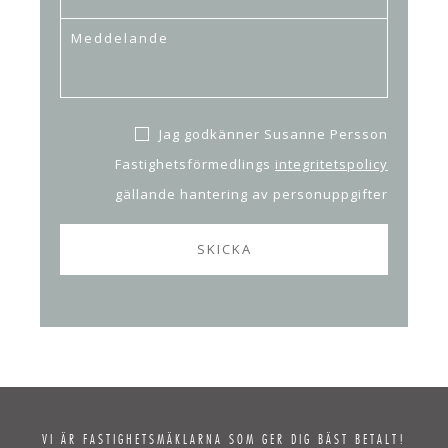
Jag godkänner Susanne Persson
Fastighetsförmedlings
integritetspolicy
gällande hantering av personuppgifter
VI ÄR FASTIGHETSMÄKLARNA SOM GER DIG BÄST BETALT!