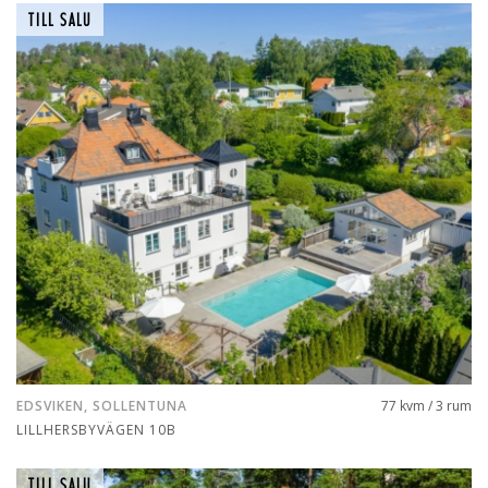
TILL SALU
EDSVIKEN, SOLLENTUNA
77 kvm / 3 rum
LILLHERSBYVÄGEN 10B
TILL SALU