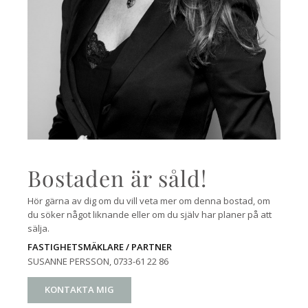
Bostaden är såld!
Hör gärna av dig om du vill veta mer om denna bostad, om
du söker något liknande eller om du själv har planer på att
sälja.
FASTIGHETSMÄKLARE / PARTNER
SUSANNE PERSSON
, 0733-61 22 86
KONTAKTA MIG