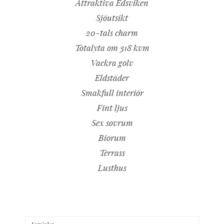
Attraktiva Edsviken
Sjöutsikt
20-tals charm
Totalyta om 318 kvm
Vackra golv
Eldstäder
Smakfull interiör
Fint ljus
Sex sovrum
Biorum
Terrass
Lusthus