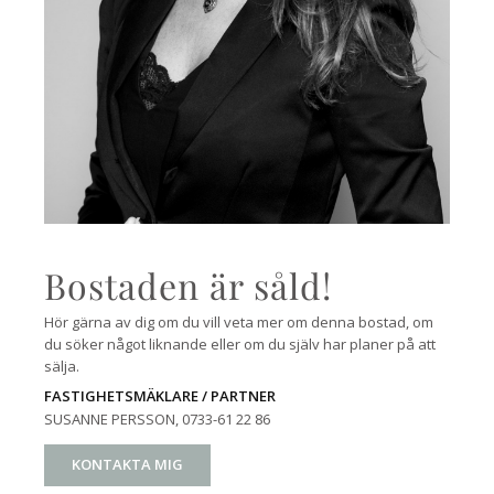
Bostaden är såld!
Hör gärna av dig om du vill veta mer om denna bostad, om
du söker något liknande eller om du själv har planer på att
sälja.
FASTIGHETSMÄKLARE / PARTNER
SUSANNE PERSSON
, 0733-61 22 86
KONTAKTA MIG