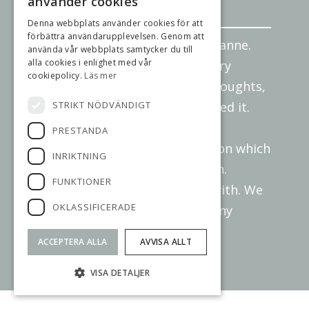
använder cookies
26 Mars 2026
Denna webbplats använder cookies för att
förbättra användarupplevelsen. Genom att
“We are very satisfied with Susanne.
använda vår webbplats samtycker du till
alla cookies i enlighet med vår
The whole sale process was very
cookiepolicy.
Läs mer
smooth. She listened to our thoughts,
STRIKT NÖDVÄNDIGT
laid out clear plans and executed it.
She is responsive and provides
PRESTANDA
insights to the market condition which
INRIKTNING
helped us to make the decision.
FUNKTIONER
Susanne is very easy to work with. We
OKLASSIFICERADE
can 100% recommend her to any
potential sellers. ”
ACCEPTERA ALLA
AVVISA ALLT
Margreteborgsvägen 8
VISA DETALJER