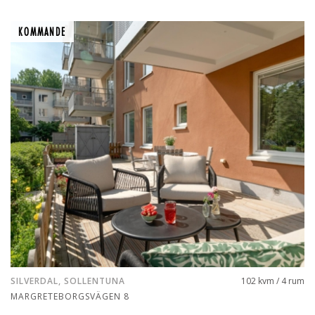
KOMMANDE
KOMMANDE
SILVERDAL, SOLLENTUNA
102 kvm / 4 rum
MARGRETEBORGSVÄGEN 8