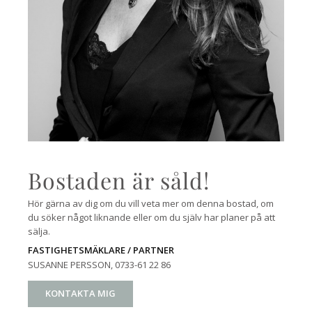
Bostaden är såld!
Hör gärna av dig om du vill veta mer om denna bostad, om
du söker något liknande eller om du själv har planer på att
sälja.
FASTIGHETSMÄKLARE / PARTNER
SUSANNE PERSSON
, 0733-61 22 86
KONTAKTA MIG