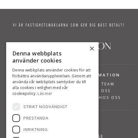
VI ÄR FASTIGHETSMÄKLARNA SOM GER DIG BÄST BETALT!
×
Denna webbplats
använder cookies
Denna webbplats använder cookies för att
TJÄNSTER
INFORMATION
förbättra användarupplevelsen. Genom att
använda vår webbplats samtycker du till
BOSTÄDER TILL SALU
VÅRT TEAM
alla cookies i enlighet med vår
SÄLJA BOSTAD
OM OSS
cookiepolicy.
Läs mer
VÄRDERA BOSTAD
JOBBA HOS OSS
STRIKT NÖDVÄNDIGT
PRESTANDA
KONTAKT
INRIKTNING
08-768 14 48
INFO@SUSANNEPERSSON.SE