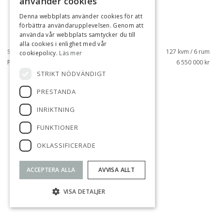
använder cookies
Denna webbplats använder cookies för att
förbättra användarupplevelsen. Genom att
använda vår webbplats samtycker du till
alla cookies i enlighet med vår
SILVERDAL, SOLLENTUNA
127 kvm / 6 rum
cookiepolicy.
Läs mer
PARKPROMENADEN 5
6 550 000 kr
STRIKT NÖDVÄNDIGT
SÅLD
PRESTANDA
INRIKTNING
FUNKTIONER
OKLASSIFICERADE
ACCEPTERA ALLA
AVVISA ALLT
VISA DETALJER