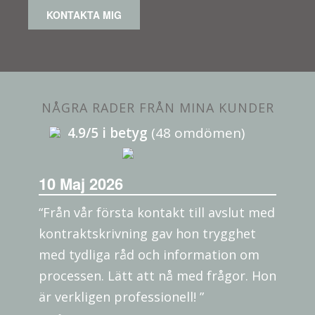
KONTAKTA MIG
NÅGRA RADER FRÅN MINA KUNDER
4.9/5 i betyg
(48 omdömen)
10 Maj 2026
“Från vår första kontakt till avslut med
kontraktskrivning gav hon trygghet
med tydliga råd och information om
processen. Lätt att nå med frågor. Hon
är verkligen professionell! ”