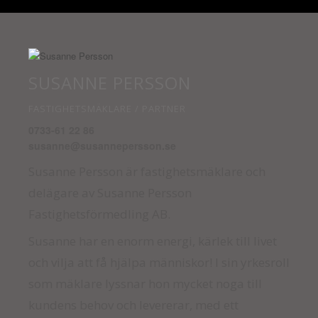
SUSANNE PERSSON
FASTIGHETSMÄKLARE / PARTNER
0733-61 22 86
susanne@susannepersson.se
Susanne Persson är fastighetsmäklare och
delägare av Susanne Persson
Fastighetsförmedling AB.
Susanne har en enorm energi, kärlek till livet
och vilja att få hjälpa människor! I sin yrkesroll
som mäklare lyssnar hon mycket noga till
kundens behov och levererar, med ett