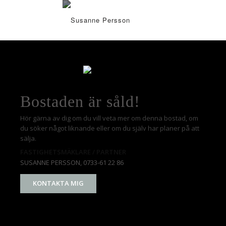
Bostaden är såld!
Hör gärna av dig om du vill veta mer om denna bostad, om
du söker något liknande eller om du själv har planer på att
sälja.
FASTIGHETSMÄKLARE / PARTNER
SUSANNE PERSSON
, 0733-61 22 86
KONTAKTA MIG