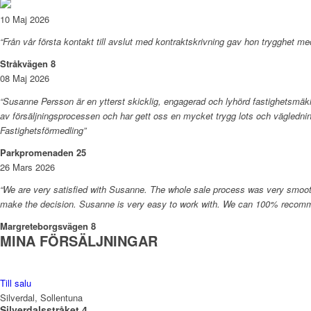
10 Maj 2026
“Från vår första kontakt till avslut med kontraktskrivning gav hon trygghet me
Stråkvägen 8
08 Maj 2026
“Susanne Persson är en ytterst skicklig, engagerad och lyhörd fastighetsmäkla
av försäljningsprocessen och har gett oss en mycket trygg lots och vägle
Fastighetsförmedling”
Parkpromenaden 25
26 Mars 2026
“We are very satisfied with Susanne. The whole sale process was very smooth.
make the decision. Susanne is very easy to work with. We can 100% recommen
Margreteborgsvägen 8
MINA FÖRSÄLJNINGAR
Till salu
Silverdal, Sollentuna
Silverdalsstråket 4