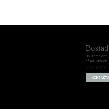
Bostad
Hör gärna av di
något liknande e
FASTIGHETSMÄ
KONTAKTA