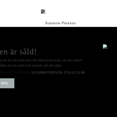
en är såld!
g om du vill veta mer om denna bostad, om du söker
ller om du själv har planer på att sälja.
SUSANNE PERSSON
, 0733-61 22 86
KLARE / PARTNER
 MIG