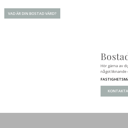
VAD ÄR DIN BOSTAD VÄRD?
Bostad
Hör gärna av di
något liknande e
FASTIGHETSMÄ
KONTAKTA