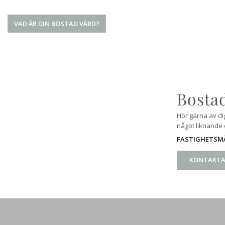
VAD ÄR DIN BOSTAD VÄRD?
Bostad
Hör gärna av di
något liknande e
FASTIGHETSMÄ
KONTAKTA