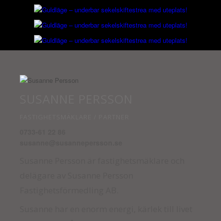
SUSANNE PERSSON
FASTIGHETSMÄKLARE / PARTNER
0733-61 22 86
susanne@susannepersson.se
Susanne Persson är fastighetsmäklare och
delägare av Susanne Persson
Fastighetsförmedling AB.
Susanne har en enorm energi, kärlek till livet