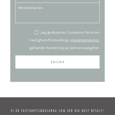
Jag godkänner Susanne Persson
Fastighetsförmedlings
integritetspolicy
gällande hantering av personuppgifter
VI ÄR FASTIGHETSMÄKLARNA SOM GER DIG BÄST BETALT!