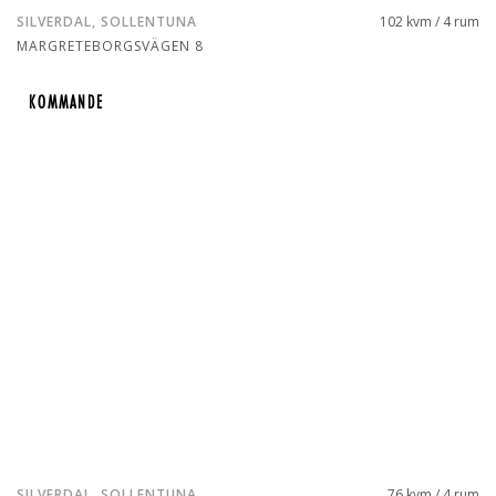
SILVERDAL, SOLLENTUNA
102 kvm / 4 rum
MARGRETEBORGSVÄGEN 8
KOMMANDE
KOMMANDE
SILVERDAL, SOLLENTUNA
76 kvm / 4 rum