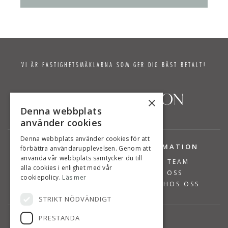
VI ÄR FASTIGHETSMÄKLARNA SOM GER DIG BÄST BETALT!
×
Denna webbplats
använder cookies
Denna webbplats använder cookies för att
TJÄNSTER
INFORMATION
förbättra användarupplevelsen. Genom att
använda vår webbplats samtycker du till
BOSTÄDER TILL SALU
VÅRT TEAM
alla cookies i enlighet med vår
SÄLJA BOSTAD
OM OSS
cookiepolicy.
Läs mer
VÄRDERA BOSTAD
JOBBA HOS OSS
STRIKT NÖDVÄNDIGT
PRESTANDA
KONTAKT