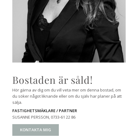
Bostaden är såld!
Hör gärna av dig om du vill veta mer om denna bostad, om
du söker något liknande eller om du själv har planer på att
sälja.
FASTIGHETSMÄKLARE / PARTNER
SUSANNE PERSSON
, 0733-61 22 86
KONTAKTA MIG