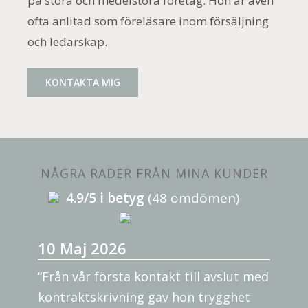
på stora och medelstora företag. Hon är även
ofta anlitad som föreläsare inom försäljning
och ledarskap.
KONTAKTA MIG
NÅGRA RADER FRÅN MINA KUNDER
4.9/5 i betyg
(48 omdömen)
10 Maj 2026
“Från vår första kontakt till avslut med
kontraktskrivning gav hon trygghet