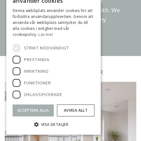
använder cookies
helped us to make the decision.
Susanne is very easy to work with. We
Denna webbplats använder cookies för att
förbättra användarupplevelsen. Genom att
can 100% recommend her to any
använda vår webbplats samtycker du till
potential sellers. ”
alla cookies i enlighet med vår
cookiepolicy.
Läs mer
Margreteborgsvägen 8
STRIKT NÖDVÄNDIGT
PRESTANDA
INRIKTNING
MINA FÖRSÄLJNINGAR
FUNKTIONER
TILL SALU
OKLASSIFICERADE
ACCEPTERA ALLA
AVVISA ALLT
VISA DETALJER