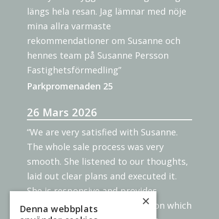
längs hela resan. Jag lämnar med nöje
mina allra varmaste
rekommendationer om Susanne och
hennes team på Susanne Persson
Fastighetsförmedling”
Parkpromenaden 25
26 Mars 2026
“We are very satisfied with Susanne.
The whole sale process was very
smooth. She listened to our thoughts,
laid out clear plans and executed it.
She is responsive and provides
×
insights to the market condition which
Denna webbplats