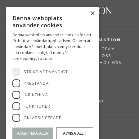
×
Denna webbplats
använder cookies
Denna webbplats använder cookies för att
TJÄNSTER
INFORMATION
förbättra användarupplevelsen. Genom att
använda vår webbplats samtycker du till
BOSTÄDER TILL SALU
VÅRT TEAM
alla cookies i enlighet med vår
SÄLJA BOSTAD
OM OSS
cookiepolicy.
Läs mer
VÄRDERA BOSTAD
JOBBA HOS OSS
STRIKT NÖDVÄNDIGT
PRESTANDA
KONTAKT
INRIKTNING
08-768 14 48
INFO@SUSANNEPERSSON.SE
FUNKTIONER
OKLASSIFICERADE
HITTA TILL OSS
SVÄRDVÄGEN 7
ACCEPTERA ALLA
AVVISA ALLT
DANDERYD