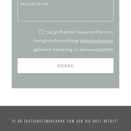
Jag godkänner Susanne Persson
Fastighetsförmedlings
integritetspolicy
gällande hantering av personuppgifter
VI ÄR FASTIGHETSMÄKLARNA SOM GER DIG BÄST BETALT!