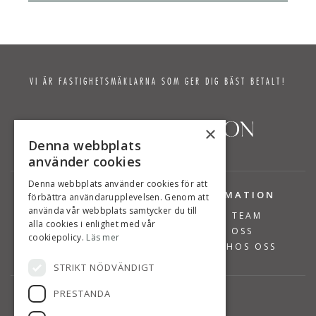
VI ÄR FASTIGHETSMÄKLARNA SOM GER DIG BÄST BETALT!
×
Denna webbplats
använder cookies
Denna webbplats använder cookies för att
TJÄNSTER
INFORMATION
förbättra användarupplevelsen. Genom att
använda vår webbplats samtycker du till
BOSTÄDER TILL SALU
VÅRT TEAM
alla cookies i enlighet med vår
SÄLJA BOSTAD
OM OSS
cookiepolicy.
Läs mer
VÄRDERA BOSTAD
JOBBA HOS OSS
STRIKT NÖDVÄNDIGT
PRESTANDA
KONTAKT