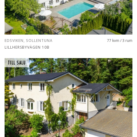
EDSVIKEN, SOLLENTUNA
77 kvm / 3 rum
LILLHERSBYVÄGEN 10B
TILL SALU