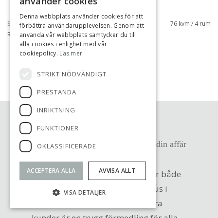
använder cookies
Denna webbplats använder cookies för att
SILVERDAL, SOLLENTUNA
76 kvm / 4 rum
förbättra användarupplevelsen. Genom att
RÅDANS GÅRDSVÄG 60
använda vår webbplats samtycker du till
alla cookies i enlighet med vår
cookiepolicy.
Läs mer
VISA FLER
STRIKT NÖDVÄNDIGT
PRESTANDA
INRIKTNING
OM OSS
FUNKTIONER
Med stort engagemang för dig och din affär
OKLASSIFICERADE
ACCEPTERA ALLA
AVVISA ALLT
Vi på Susanne Persson förmedlar både
villor, bostadsrätter och fritidshus i
VISA DETALJER
Stockholm. Det vi vill erbjuda våra
kunder är en trygg förmedling för alla